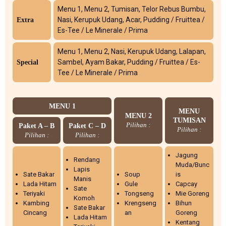
Menu 1, Menu 2, Tumisan, Telor Rebus Bumbu,
Nasi, Kerupuk Udang, Acar, Pudding / Fruittea /
Extra
Es-Tee / Le Minerale / Prima
Menu 1, Menu 2, Nasi, Kerupuk Udang, Lalapan,
Sambel, Ayam Bakar, Pudding / Fruittea / Es-
Special
Tee / Le Minerale / Prima
MENU 1
MENU
MENU 2
TUMISAN
Paket A – B
Paket C – D
Pilihan :
Pilihan :
Pilihan :
Pilihan :
Jagung
Rendang
Muda/Bunc
Lapis
Sate Bakar
Soup
is
Manis
Lada Hitam
Gule
Capcay
Sate
Teriyaki
Tongseng
Mie Goreng
Komoh
Kambing
Krengseng
Bihun
Sate Bakar
Cincang
an
Goreng
Lada Hitam
Kentang