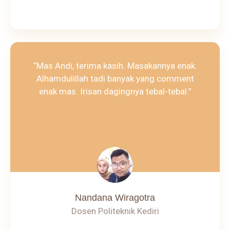
“Mas Andi, terima kasih. Masakannya enak.
Alhamdulillah tadi banyak yang comment
enak mas. Irisan dagingnya tebal-tebal.”
Nandana Wiragotra
Dosen Politeknik Kediri