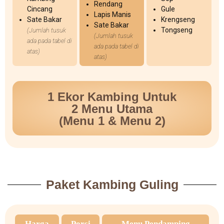
Rendang
Cincang
Gule
Lapis Manis
Sate Bakar
Krengseng
Sate Bakar
Tongseng
(Jumlah tusuk
(Jumlah tusuk
ada pada tabel di
ada pada tabel di
atas)
atas)
1 Ekor Kambing Untuk
2 Menu Utama
(Menu 1 & Menu 2)
Paket Kambing Guling
Harga
Porsi
Menu Pendamping