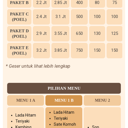
2.2 Jt
2.85 Jt
400
80
75
PAKET B
PAKET C
2.4 Jt
3.1 Jt
500
100
100
(POEL)
PAKET D
2.9 Jt
3.55 Jt
650
130
125
(POEL)
PAKET E
3.2 Jt
3.85 Jt
750
150
150
(POEL)
* Geser untuk lihat lebih lengkap
PILIHAN MENU
MENU 1 A
MENU 1 B
MENU 2
Lada Hitam
Lada Hitam
Teriyaki
Teriyaki
Sate Komoh
Kambing
Sop