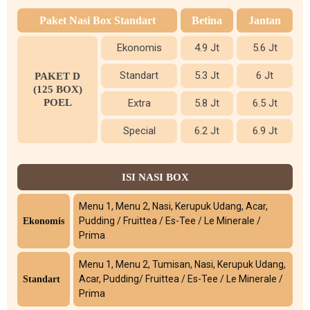
Paket Nasi Box Standart
Betina
Jantan
Ekonomis
4.9 Jt
5.6 Jt
Standart
5.3 Jt
6 Jt
PAKET D
(125 BOX)
POEL
Extra
5.8 Jt
6.5 Jt
Special
6.2 Jt
6.9 Jt
ISI NASI BOX
Menu 1, Menu 2, Nasi, Kerupuk Udang, Acar,
Pudding / Fruittea / Es-Tee / Le Minerale /
Ekonomis
Prima
Menu 1, Menu 2, Tumisan, Nasi, Kerupuk Udang,
Acar, Pudding/ Fruittea / Es-Tee / Le Minerale /
Standart
Prima