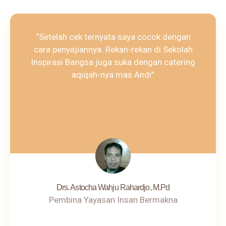
“Setelah cek ternyata saya cocok dengan
cara penyajiannya. Rekan-rekan di Sekolah
Inspirasi Bangsa juga suka dengan catering
aqiqah-nya mas Andi”
Drs. Astocha Wahju Rahardjo, M.Pd
Pembina Yayasan Insan Bermakna