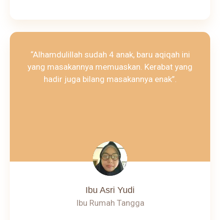
“Alhamdulillah sudah 4 anak, baru aqiqah ini
yang masakannya memuaskan. Kerabat yang
hadir juga bilang masakannya enak”.
Ibu Asri Yudi
Ibu Rumah Tangga