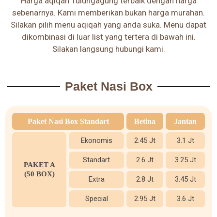
Harga aqiqah Tulungagung terbaik dengan harga
sebenarnya. Kami memberikan bukan harga murahan.
Silakan pilih menu aqiqah yang anda suka. Menu dapat
dikombinasi di luar list yang tertera di bawah ini.
Silakan langsung hubungi kami.
Paket Nasi Box
Paket Nasi Box Standart
Betina
Jantan
Ekonomis
2.45 Jt
3.1 Jt
Standart
2.6 Jt
3.25 Jt
PAKET A
(50 BOX)
Extra
2.8 Jt
3.45 Jt
Special
2.95 Jt
3.6 Jt