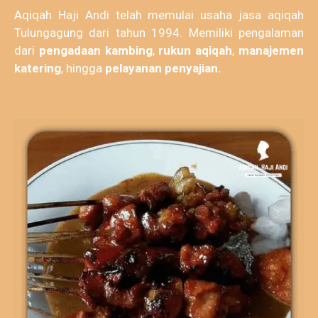
Aqiqah Haji Andi telah memulai usaha jasa aqiqah
Tulungagung dari tahun 1994. Memiliki pengalaman
dari
pengadaan kambing
,
rukun aqiqah
,
manajemen
katering
, hingga
pelayanan penyajian.