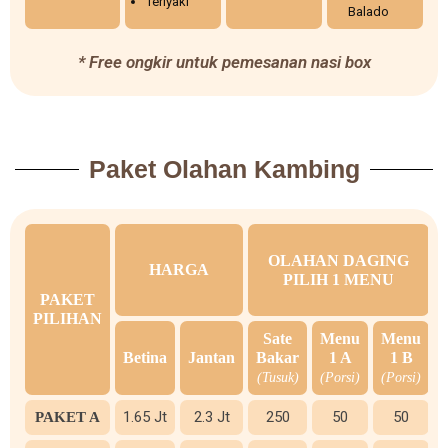
Teriyaki
Balado
* Free ongkir untuk pemesanan nasi box
Paket Olahan Kambing
OLAHAN DAGING
HARGA
PILIH 1 MENU
PAKET
PILIHAN
Sate
Menu
Menu
Betina
Jantan
Bakar
1 A
1 B
(Tusuk)
(Porsi)
(Porsi)
1.65 Jt
2.3 Jt
250
50
50
PAKET A