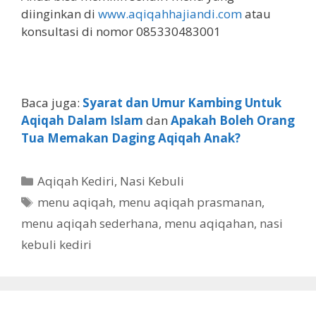
diinginkan di
www.aqiqahhajiandi.com
atau
konsultasi di nomor 085330483001
Baca juga:
Syarat dan Umur Kambing Untuk
Aqiqah Dalam Islam
dan
Apakah Boleh Orang
Tua Memakan Daging Aqiqah Anak?
Aqiqah Kediri
,
Nasi Kebuli
menu aqiqah
,
menu aqiqah prasmanan
,
menu aqiqah sederhana
,
menu aqiqahan
,
nasi
kebuli kediri