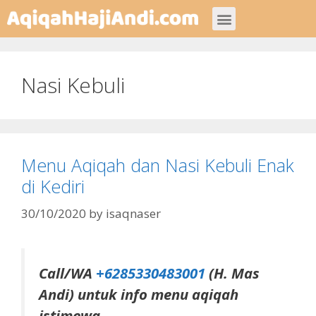
Jasa Aqiqah
Nasi Kebuli
Menu Aqiqah dan Nasi Kebuli Enak
di Kediri
30/10/2020
by
isaqnaser
Call/WA
+6285330483001
(H. Mas
Andi) untuk info menu aqiqah
istimewa.