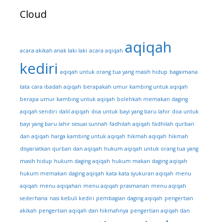
Cloud
aqiqah
acara akikah anak laki laki
acara aqiqah
kediri
aqiqah untuk orang tua yang masih hidup
bagaimana
tata cara ibadah aqiqah
berapakah umur kambing untuk aqiqah
berapa umur kambing untuk aqiqah
bolehkah memakan daging
aqiqah sendiri
dalil aqiqah
doa untuk bayi yang baru lahir
doa untuk
bayi yang baru lahir sesuai sunnah
fadhilah aqiqah
fadhilah qurban
dan aqiqah
harga kambing untuk aqiqah
hikmah aqiqah
hikmah
disyariatkan qurban dan aqiqah
hukum aqiqah untuk orang tua yang
masih hidup
hukum daging aqiqah
hukum makan daging aqiqah
hukum memakan daging aqiqah
kata kata syukuran aqiqah
menu
aqiqah
menu aqiqahan
menu aqiqah prasmanan
menu aqiqah
sederhana
nasi kebuli kediri
pembagian daging aqiqah
pengertian
akikah
pengertian aqiqah dan hikmahnya
pengertian aqiqah dan