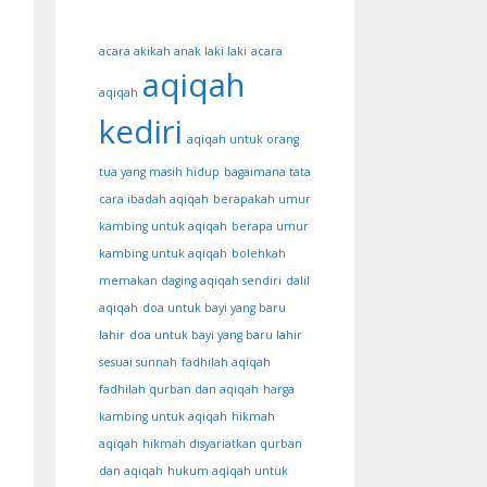
acara akikah anak laki laki
acara
aqiqah
aqiqah
kediri
aqiqah untuk orang
tua yang masih hidup
bagaimana tata
cara ibadah aqiqah
berapakah umur
kambing untuk aqiqah
berapa umur
kambing untuk aqiqah
bolehkah
memakan daging aqiqah sendiri
dalil
aqiqah
doa untuk bayi yang baru
lahir
doa untuk bayi yang baru lahir
sesuai sunnah
fadhilah aqiqah
fadhilah qurban dan aqiqah
harga
kambing untuk aqiqah
hikmah
aqiqah
hikmah disyariatkan qurban
dan aqiqah
hukum aqiqah untuk