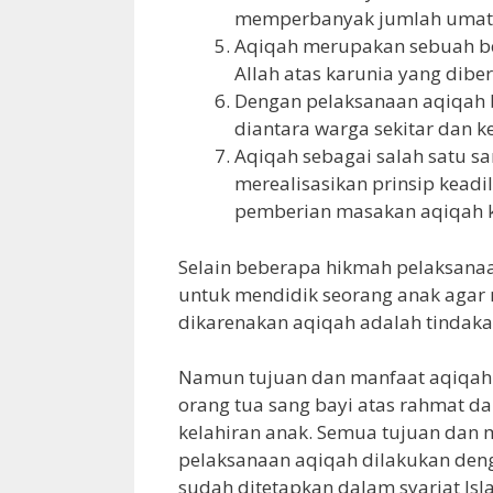
memperbanyak jumlah umat Ra
Aqiqah merupakan sebuah be
Allah atas karunia yang dibe
Dengan pelaksanaan aqiqah 
diantara warga sekitar dan k
Aqiqah sebagai salah satu s
merealisasikan prinsip kead
pemberian masakan aqiqah k
Selain beberapa hikmah pelaksana
untuk mendidik seorang anak agar
dikarenakan aqiqah adalah tindaka
Namun tujuan dan manfaat aqiqah s
orang tua sang bayi atas rahmat d
kelahiran anak. Semua tujuan dan m
pelaksanaan aqiqah dilakukan denga
sudah ditetapkan dalam syariat Isl