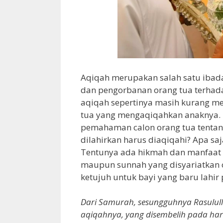
Aqiqah merupakan salah satu ibad
dan pengorbanan orang tua terhad
aqiqah sepertinya masih kurang m
tua yang mengaqiqahkan anaknya. Ha
pemahaman calon orang tua tentang
dilahirkan harus diaqiqahi? Apa sa
Tentunya ada hikmah dan manfaat 
maupun sunnah yang disyariatkan o
ketujuh untuk bayi yang baru lahi
Dari Samurah, sesungguhnya Rasulull
aqiqahnya, yang disembelih pada hari