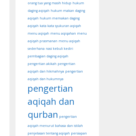
orang tua yang masih hidup
hukum
daging aqiqah
hukum makan daging
aqiqah
hukum memakan daging
aqiqah
kata kata syukuran aqiqah
menu aqiqah
menu aqiqahan
menu
aqiqah prasmanan
menu aqiqah
sederhana
nasi kebuli kediri
pembagian daging aqiqah
pengertian akikah
pengertian
aqiqah dan hikmahnya
pengertian
aqiqah dan hukumnya
pengertian
aqiqah dan
qurban
pengertian
aqiqah menurut bahasa dan istilah
penjelasan tentang aqiqah
persiapan