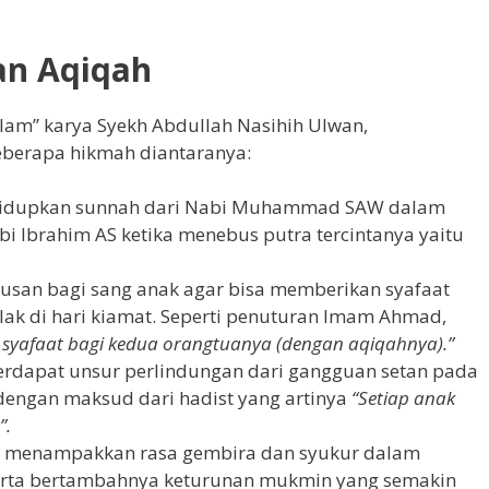
an Aqiqah
Islam” karya Syekh Abdullah Nasihih Ulwan,
berapa hikmah diantaranya:
hidupkan sunnah dari Nabi Muhammad SAW dalam
 Ibrahim AS ketika menebus putra tercintanya yaitu
usan bagi sang anak agar bisa memberikan syafaat
lak di hari kiamat. Seperti penuturan Imam Ahmad,
 syafaat bagi kedua orangtuanya (dengan aqiqahnya).”
erdapat unsur perlindungan dari gangguan setan pada
 dengan maksud dari hadist yang artinya
“Setiap anak
”.
k menampakkan rasa gembira dan syukur dalam
serta bertambahnya keturunan mukmin yang semakin