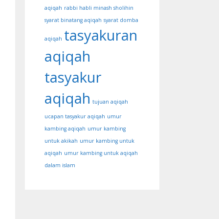
aqiqah
rabbi habli minash sholihin
syarat binatang aqiqah
syarat domba
tasyakuran
aqiqah
aqiqah
tasyakur
aqiqah
tujuan aqiqah
ucapan tasyakur aqiqah
umur
kambing aqiqah
umur kambing
untuk akikah
umur kambing untuk
aqiqah
umur kambing untuk aqiqah
dalam islam