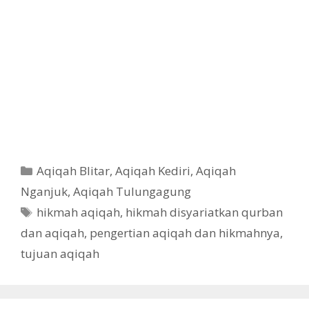
Aqiqah Blitar
,
Aqiqah Kediri
,
Aqiqah
Nganjuk
,
Aqiqah Tulungagung
hikmah aqiqah
,
hikmah disyariatkan qurban
dan aqiqah
,
pengertian aqiqah dan hikmahnya
,
tujuan aqiqah