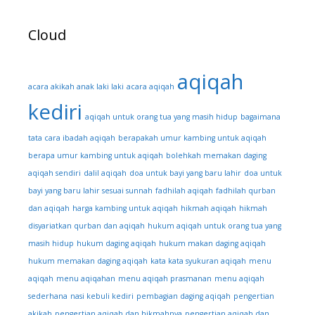
Cloud
aqiqah
acara akikah anak laki laki
acara aqiqah
kediri
aqiqah untuk orang tua yang masih hidup
bagaimana
tata cara ibadah aqiqah
berapakah umur kambing untuk aqiqah
berapa umur kambing untuk aqiqah
bolehkah memakan daging
aqiqah sendiri
dalil aqiqah
doa untuk bayi yang baru lahir
doa untuk
bayi yang baru lahir sesuai sunnah
fadhilah aqiqah
fadhilah qurban
dan aqiqah
harga kambing untuk aqiqah
hikmah aqiqah
hikmah
disyariatkan qurban dan aqiqah
hukum aqiqah untuk orang tua yang
masih hidup
hukum daging aqiqah
hukum makan daging aqiqah
hukum memakan daging aqiqah
kata kata syukuran aqiqah
menu
aqiqah
menu aqiqahan
menu aqiqah prasmanan
menu aqiqah
sederhana
nasi kebuli kediri
pembagian daging aqiqah
pengertian
akikah
pengertian aqiqah dan hikmahnya
pengertian aqiqah dan