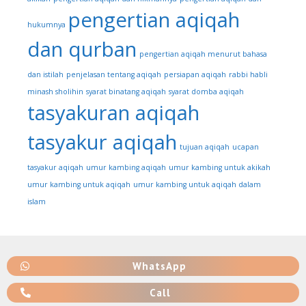
pengertian aqiqah
hukumnya
dan qurban
pengertian aqiqah menurut bahasa
dan istilah
penjelasan tentang aqiqah
persiapan aqiqah
rabbi habli
minash sholihin
syarat binatang aqiqah
syarat domba aqiqah
tasyakuran aqiqah
tasyakur aqiqah
tujuan aqiqah
ucapan
tasyakur aqiqah
umur kambing aqiqah
umur kambing untuk akikah
umur kambing untuk aqiqah
umur kambing untuk aqiqah dalam
islam
WhatsApp
Call