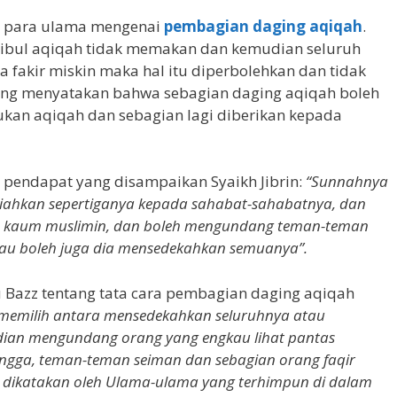
i para ulama mengenai
pembagian daging aqiqah
.
ibul aqiqah tidak memakan dan kemudian seluruh
 fakir miskin maka hal itu diperbolehkan dan tidak
ng menyatakan bahwa sebagian daging aqiqah boleh
kan aqiqah dan sebagian lagi diberikan kepada
pendapat yang disampaikan Syaikh Jibrin:
“Sunnahnya
iahkan sepertiganya kepada sahabat-sahabatnya, dan
da kaum muslimin, dan boleh mengundang teman-teman
au boleh juga dia mensedekahkan semuanya”.
u Bazz tentang tata cara pembagian daging aqiqah
memilih antara mensedekahkan seluruhnya atau
an mengundang orang yang engkau lihat pantas
angga, teman-teman seiman dan sebagian orang faqir
 dikatakan oleh Ulama-ulama yang terhimpun di dalam