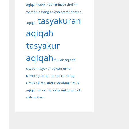
aqiqah
rabbi habli minash sholihin
syarat binatang aqiqah
syarat domba
tasyakuran
aqiqah
aqiqah
tasyakur
aqiqah
tujuan aqiqah
ucapan tasyakur aqiqah
umur
kambing aqiqah
umur kambing
untuk akikah
umur kambing untuk
aqiqah
umur kambing untuk aqiqah
dalam islam