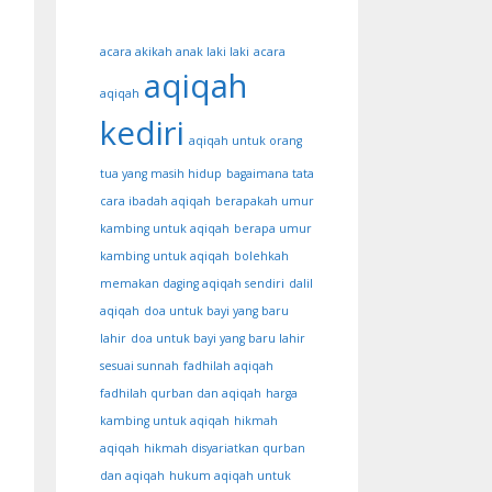
acara akikah anak laki laki
acara
aqiqah
aqiqah
kediri
aqiqah untuk orang
tua yang masih hidup
bagaimana tata
cara ibadah aqiqah
berapakah umur
kambing untuk aqiqah
berapa umur
kambing untuk aqiqah
bolehkah
memakan daging aqiqah sendiri
dalil
aqiqah
doa untuk bayi yang baru
lahir
doa untuk bayi yang baru lahir
sesuai sunnah
fadhilah aqiqah
fadhilah qurban dan aqiqah
harga
kambing untuk aqiqah
hikmah
aqiqah
hikmah disyariatkan qurban
dan aqiqah
hukum aqiqah untuk