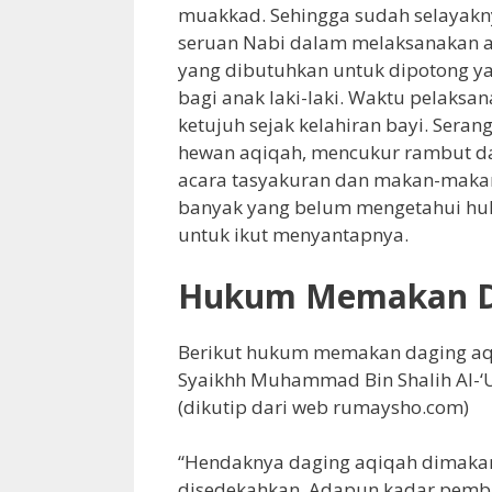
muakkad. Sehingga sudah selayakn
seruan Nabi dalam melaksanakan aq
yang dibutuhkan untuk dipotong ya
bagi anak laki-laki. Waktu pelaks
ketujuh sejak kelahiran bayi. Ser
hewan aqiqah, mencukur rambut da
acara tasyakuran dan makan-maka
banyak yang belum mengetahui hu
untuk ikut menyantapnya.
Hukum Memakan D
Berikut hukum memakan daging aqiq
Syaikhh Muhammad Bin Shalih Al-‘
(dikutip dari web rumaysho.com)
“Hendaknya daging aqiqah dimakan
disedekahkan. Adapun kadar pembag