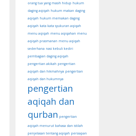
orang tua yang masih hidup
hukum
daging aqiqah
hukum makan daging
aqiqah
hukum memakan daging
aqiqah
kata kata syukuran aqiqah
menu aqiqah
menu aqiqahan
menu
aqiqah prasmanan
menu aqiqah
sederhana
nasi kebuli kediri
pembagian daging aqiqah
pengertian akikah
pengertian
aqiqah dan hikmahnya
pengertian
aqiqah dan hukumnya
pengertian
aqiqah dan
qurban
pengertian
aqiqah menurut bahasa dan istilah
penjelasan tentang aqiqah
persiapan