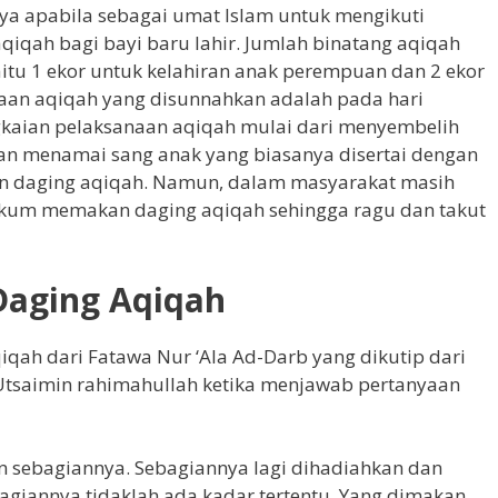
ya apabila sebagai umat Islam untuk mengikuti
iqah bagi bayi baru lahir. Jumlah binatang aqiqah
itu 1 ekor untuk kelahiran anak perempuan dan 2 ekor
anaan aqiqah yang disunnahkan adalah pada hari
angkaian pelaksanaan aqiqah mulai dari menyembelih
n menamai sang anak yang biasanya disertai dengan
n daging aqiqah. Namun, dalam masyarakat masih
kum memakan daging aqiqah sehingga ragu dan takut
aging Aqiqah
ah dari Fatawa Nur ‘Ala Ad-Darb yang dikutip dari
Utsaimin rahimahullah ketika menjawab pertanyaan
 sebagiannya. Sebagiannya lagi dihadiahkan dan
iannya tidaklah ada kadar tertentu. Yang dimakan,