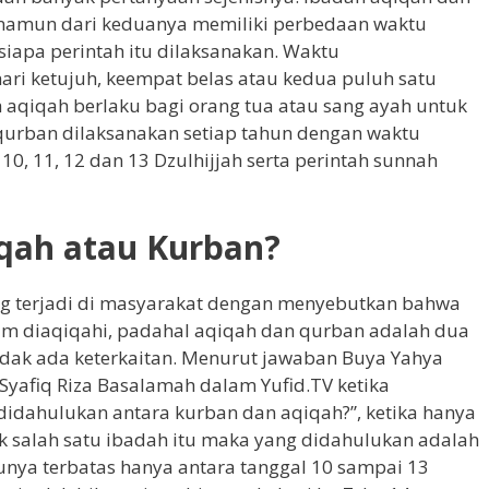
namun dari keduanya memiliki perbedaan waktu
iapa perintah itu dilaksanakan. Waktu
ari ketujuh, keempat belas atau kedua puluh satu
 aqiqah berlaku bagi orang tua atau sang ayah untuk
urban dilaksanakan setiap tahun dengan waktu
10, 11, 12 dan 13 Dzulhijjah serta perintah sunnah
qah atau Kurban?
g terjadi di masyarakat dengan menyebutkan bahwa
um diaqiqahi, padahal aqiqah dan qurban adalah dua
dak ada keterkaitan. Menurut jawaban Buya Yahya
Syafiq Riza Basalamah dalam Yufid.TV ketika
idahulukan antara kurban dan aqiqah?”, ketika hanya
 salah satu ibadah itu maka yang didahulukan adalah
nya terbatas hanya antara tanggal 10 sampai 13