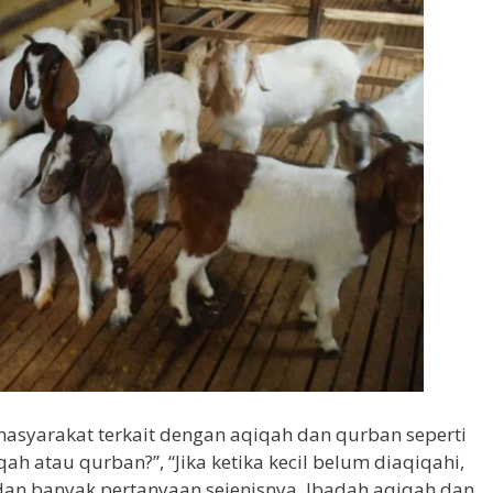
masyarakat terkait dengan aqiqah dan qurban seperti
h atau qurban?”, “Jika ketika kecil belum diaqiqahi,
an banyak pertanyaan sejenisnya. Ibadah aqiqah dan