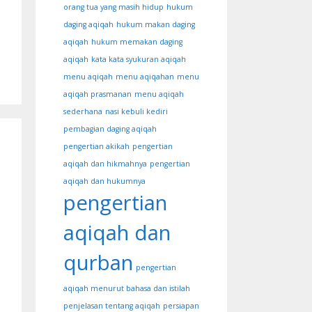
orang tua yang masih hidup
hukum
daging aqiqah
hukum makan daging
aqiqah
hukum memakan daging
aqiqah
kata kata syukuran aqiqah
menu aqiqah
menu aqiqahan
menu
aqiqah prasmanan
menu aqiqah
sederhana
nasi kebuli kediri
pembagian daging aqiqah
pengertian akikah
pengertian
aqiqah dan hikmahnya
pengertian
aqiqah dan hukumnya
pengertian
aqiqah dan
qurban
pengertian
aqiqah menurut bahasa dan istilah
penjelasan tentang aqiqah
persiapan