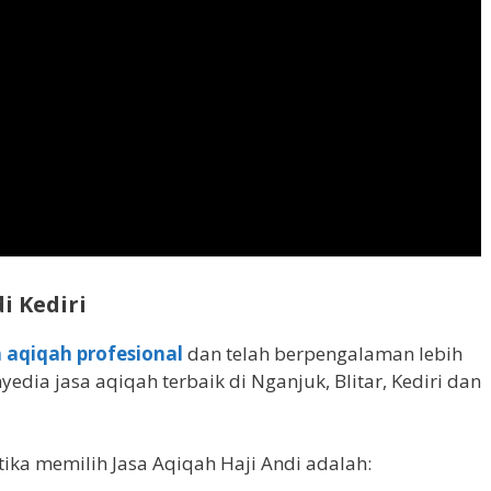
i Kediri
a aqiqah profesional
dan telah berpengalaman lebih
edia jasa aqiqah terbaik di Nganjuk, Blitar, Kediri dan
tika memilih Jasa Aqiqah Haji Andi adalah: