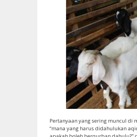
Pertanyaan yang sering muncul di 
“mana yang harus didahulukan aqiqa
apakah boleh berqurban dahulu?” d