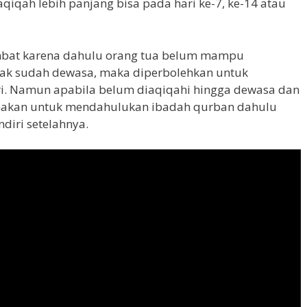
qiqah lebih panjang bisa pada hari ke-7, ke-14 atau
mbat karena dahulu orang tua belum mampu
ak sudah dewasa, maka diperbolehkan untuk
ri. Namun apabila belum diaqiqahi hingga dewasa dan
amakan untuk mendahulukan ibadah qurban dahulu
diri setelahnya.