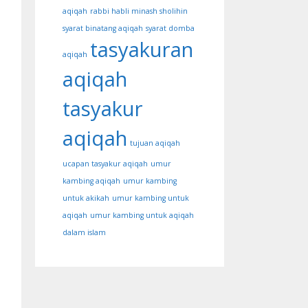
aqiqah
rabbi habli minash sholihin
syarat binatang aqiqah
syarat domba
tasyakuran
aqiqah
aqiqah
tasyakur
aqiqah
tujuan aqiqah
ucapan tasyakur aqiqah
umur
kambing aqiqah
umur kambing
untuk akikah
umur kambing untuk
aqiqah
umur kambing untuk aqiqah
dalam islam