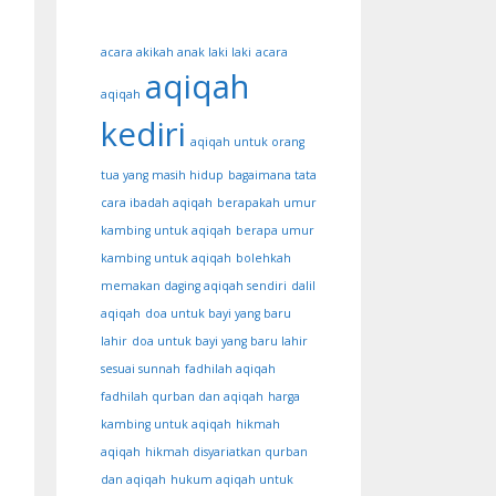
acara akikah anak laki laki
acara
aqiqah
aqiqah
kediri
aqiqah untuk orang
tua yang masih hidup
bagaimana tata
cara ibadah aqiqah
berapakah umur
kambing untuk aqiqah
berapa umur
kambing untuk aqiqah
bolehkah
memakan daging aqiqah sendiri
dalil
aqiqah
doa untuk bayi yang baru
lahir
doa untuk bayi yang baru lahir
sesuai sunnah
fadhilah aqiqah
fadhilah qurban dan aqiqah
harga
kambing untuk aqiqah
hikmah
aqiqah
hikmah disyariatkan qurban
dan aqiqah
hukum aqiqah untuk