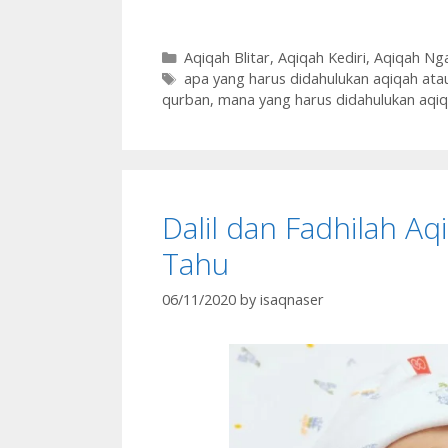
Aqiqah Blitar
,
Aqiqah Kediri
,
Aqiqah Ng
apa yang harus didahulukan aqiqah ata
qurban
,
mana yang harus didahulukan aqi
Dalil dan Fadhilah A
Tahu
06/11/2020
by
isaqnaser