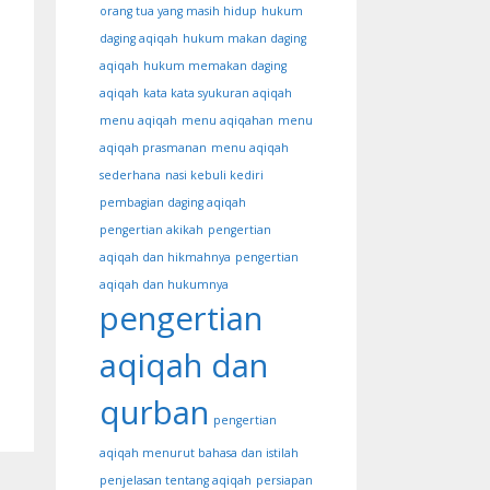
orang tua yang masih hidup
hukum
daging aqiqah
hukum makan daging
aqiqah
hukum memakan daging
aqiqah
kata kata syukuran aqiqah
menu aqiqah
menu aqiqahan
menu
aqiqah prasmanan
menu aqiqah
sederhana
nasi kebuli kediri
pembagian daging aqiqah
pengertian akikah
pengertian
aqiqah dan hikmahnya
pengertian
aqiqah dan hukumnya
pengertian
aqiqah dan
qurban
pengertian
aqiqah menurut bahasa dan istilah
penjelasan tentang aqiqah
persiapan