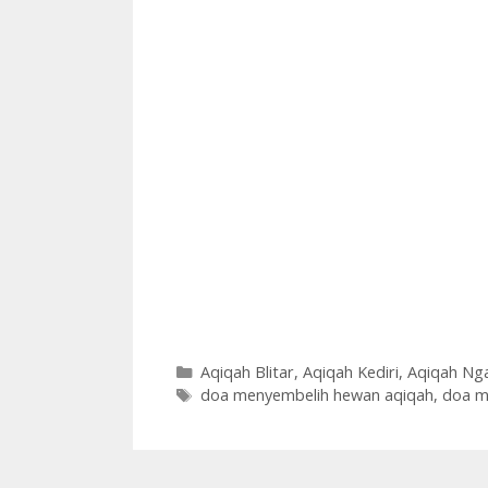
Aqiqah Blitar
,
Aqiqah Kediri
,
Aqiqah Ng
doa menyembelih hewan aqiqah
,
doa m