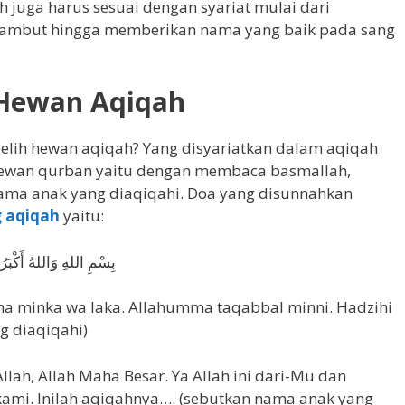
 juga harus sesuai dengan syariat mulai dari
ambut hingga memberikan nama yang baik pada sang
Hewan Aqiqah
elih hewan aqiqah? Yang disyariatkan dalam aqiqah
hewan qurban yaitu dengan membaca basmallah,
ama anak yang diaqiqahi. Doa yang disunnahkan
 aqiqah
yaitu:
بِسْمِ اللهِ وَاللهُ أَكْبَر
ma minka wa laka. Allahumma taqabbal minni. Hadzihi
g diaqiqahi)
ah, Allah Maha Besar. Ya Allah ini dari-Mu dan
 kami. Inilah aqiqahnya…. (sebutkan nama anak yang