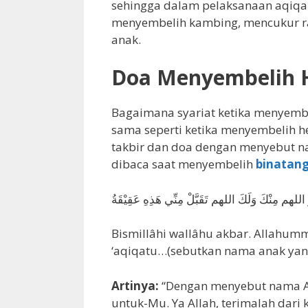
sehingga dalam pelaksanaan aqiqah
menyembelih kambing, mencukur r
anak.
Doa Menyembelih 
Bagaimana syariat ketika menyemb
sama seperti ketika menyembelih 
takbir dan doa dengan menyebut n
dibaca saat menyembelih
binatang
ُ اللهم مِنْكَ وَلَكَ اللهم تَقَبَّلْ مِنِّي هَذِهِ عَقِيْقَةُ
Bismillâhi wallâhu akbar. Allahum
‘aqiqatu…(sebutkan nama anak yan
Artinya:
“Dengan menyebut nama All
untuk-Mu. Ya Allah, terimalah dari