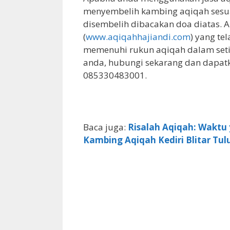
menyembelih kambing aqiqah sesua
disembelih dibacakan doa diatas. 
(
www.aqiqahhajiandi.com
) yang te
memenuhi rukun aqiqah dalam seti
anda, hubungi sekarang dan dapat
085330483001.
Baca juga:
Risalah Aqiqah: Waktu
Kambing Aqiqah Kediri Blitar T