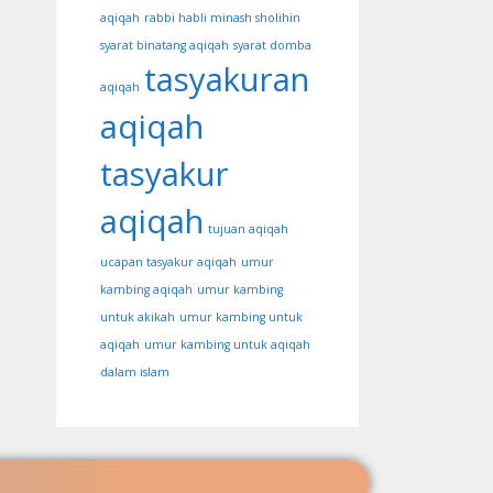
aqiqah
rabbi habli minash sholihin
syarat binatang aqiqah
syarat domba
tasyakuran
aqiqah
aqiqah
tasyakur
aqiqah
tujuan aqiqah
ucapan tasyakur aqiqah
umur
kambing aqiqah
umur kambing
untuk akikah
umur kambing untuk
aqiqah
umur kambing untuk aqiqah
dalam islam