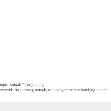
anjuk
,
Aqiqah Tulungagung
enyembelih kambing aqiqah
,
doa penyembelihan kambing aqiqah