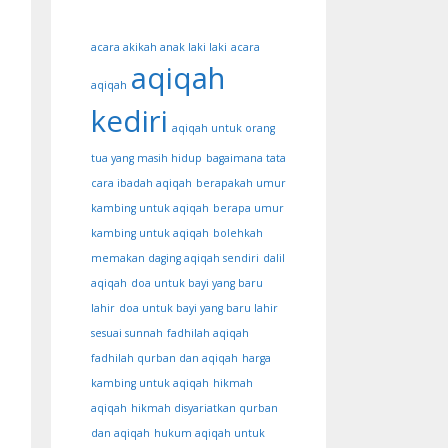
acara akikah anak laki laki
acara
aqiqah
aqiqah
kediri
aqiqah untuk orang
tua yang masih hidup
bagaimana tata
cara ibadah aqiqah
berapakah umur
kambing untuk aqiqah
berapa umur
kambing untuk aqiqah
bolehkah
memakan daging aqiqah sendiri
dalil
aqiqah
doa untuk bayi yang baru
lahir
doa untuk bayi yang baru lahir
sesuai sunnah
fadhilah aqiqah
fadhilah qurban dan aqiqah
harga
kambing untuk aqiqah
hikmah
aqiqah
hikmah disyariatkan qurban
dan aqiqah
hukum aqiqah untuk