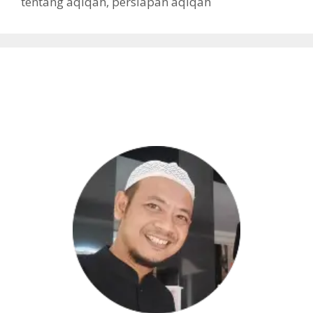
tentang aqiqah
,
persiapan aqiqah