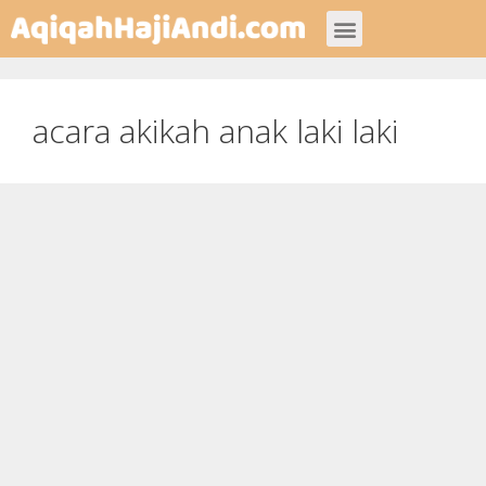
Jasa Aqiqah
acara akikah anak laki laki