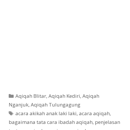
Aqiqah Blitar
,
Aqiqah Kediri
,
Aqiqah
Nganjuk
,
Aqiqah Tulungagung
acara akikah anak laki laki
,
acara aqiqah
,
bagaimana tata cara ibadah aqiqah
,
penjelasan