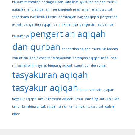
hukum memakan daging aqiqah
kata kata syukuran aqiqah
menu
aqiqah
menu aqiqahan
menu aqiqah prasmanan
menu aqiqah
sederhana
nasi kebuli kediri
pembagian daging aqiqah
pengertian
akikah
pengertian aqiqah dan hikmahnya
pengertian aqiqah dan
pengertian aqiqah
hukumnya
dan qurban
pengertian aqiqah menurut bahasa
dan istilah
penjelasan tentang aqiqah
persiapan aqiqah
rabbi habli
minash sholihin
syarat binatang aqiqah
syarat domba aqiqah
tasyakuran aqiqah
tasyakur aqiqah
tujuan aqiqah
ucapan
tasyakur aqiqah
umur kambing aqiqah
umur kambing untuk akikah
umur kambing untuk aqiqah
umur kambing untuk aqiqah dalam
islam