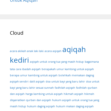
Untuk Aqiqah
Cloud
aqiqah
acara akikah anak laki laki
acara aqiqah
kediri
aqiqah untuk orang tua yang masih hidup
bagaimana
tata cara ibadah aqiqah
berapakah umur kambing untuk aqiqah
berapa umur kambing untuk aqiqah
bolehkah memakan daging
aqiqah sendiri
dalil aqiqah
doa untuk bayi yang baru lahir
doa untuk
bayi yang baru lahir sesuai sunnah
fadhilah aqiqah
fadhilah qurban
dan aqiqah
harga kambing untuk aqiqah
hikmah aqiqah
hikmah
disyariatkan qurban dan aqiqah
hukum aqiqah untuk orang tua yang
masih hidup
hukum daging aqiqah
hukum makan daging aqiqah